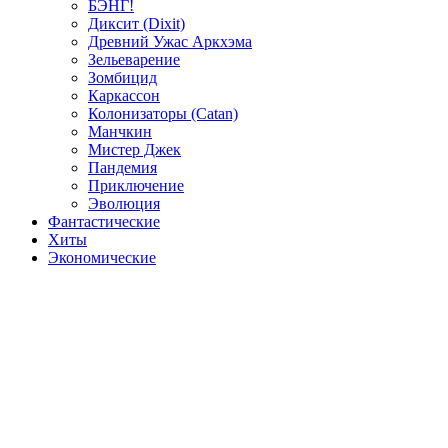
БЭНГ!
Диксит (Dixit)
Древний Ужас Аркхэма
Зельеварение
Зомбицид
Каркассон
Колонизаторы (Catan)
Манчкин
Мистер Джек
Пандемия
Приключение
Эволюция
Фантастические
Хиты
Экономические