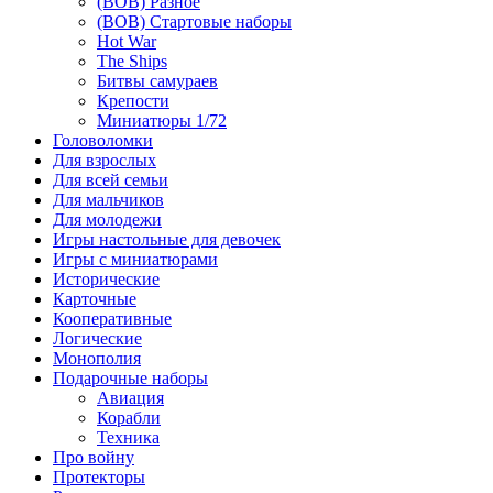
(ВОВ) Разное
(ВОВ) Стартовые наборы
Hot War
The Ships
Битвы самураев
Крепости
Миниатюры 1/72
Головоломки
Для взрослых
Для всей семьи
Для мальчиков
Для молодежи
Игры настольные для девочек
Игры с миниатюрами
Исторические
Карточные
Кооперативные
Логические
Монополия
Подарочные наборы
Авиация
Корабли
Техника
Про войну
Протекторы