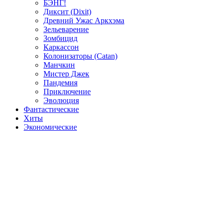
БЭНГ!
Диксит (Dixit)
Древний Ужас Аркхэма
Зельеварение
Зомбицид
Каркассон
Колонизаторы (Catan)
Манчкин
Мистер Джек
Пандемия
Приключение
Эволюция
Фантастические
Хиты
Экономические