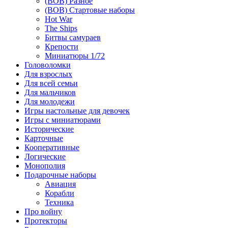
(ВОВ) Разное
(ВОВ) Стартовые наборы
Hot War
The Ships
Битвы самураев
Крепости
Миниатюры 1/72
Головоломки
Для взрослых
Для всей семьи
Для мальчиков
Для молодежи
Игры настольные для девочек
Игры с миниатюрами
Исторические
Карточные
Кооперативные
Логические
Монополия
Подарочные наборы
Авиация
Корабли
Техника
Про войну
Протекторы