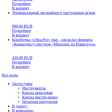
Подробнее
В корзину
Универсальный органайзер к настольным играм
0
5
0
990.00
RUB
Подробнее
В корзину
Коробочка «Ultra-Pro» (маг., для колод формата
«Командир»): рисунок «Миццикс из Измагнуса»
0
5
0
420.00
RUB
Подробнее
В корзину
Все игры
Аксессуары
Инструменты
Краска акриловая
Краска мастер-акрил
Печатная продукция
В дорогу
В компанию