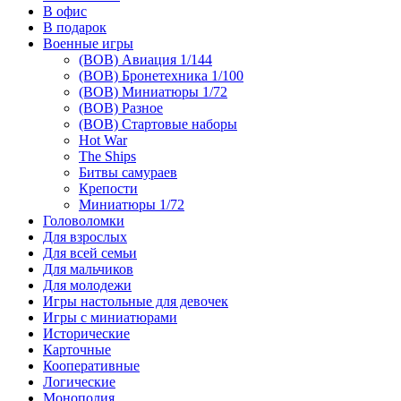
В офис
В подарок
Военные игры
(ВОВ) Авиация 1/144
(ВОВ) Бронетехника 1/100
(ВОВ) Миниатюры 1/72
(ВОВ) Разное
(ВОВ) Стартовые наборы
Hot War
The Ships
Битвы самураев
Крепости
Миниатюры 1/72
Головоломки
Для взрослых
Для всей семьи
Для мальчиков
Для молодежи
Игры настольные для девочек
Игры с миниатюрами
Исторические
Карточные
Кооперативные
Логические
Монополия