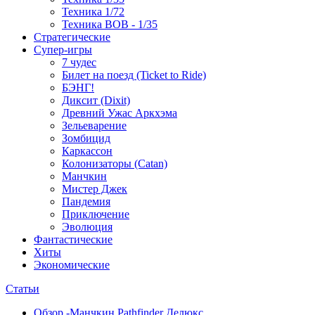
Техника 1/72
Техника ВОВ - 1/35
Стратегические
Супер-игры
7 чудес
Билет на поезд (Ticket to Ride)
БЭНГ!
Диксит (Dixit)
Древний Ужас Аркхэма
Зельеварение
Зомбицид
Каркассон
Колонизаторы (Catan)
Манчкин
Мистер Джек
Пандемия
Приключение
Эволюция
Фантастические
Хиты
Экономические
Статьи
Обзор -Манчкин Pathfinder Делюкс