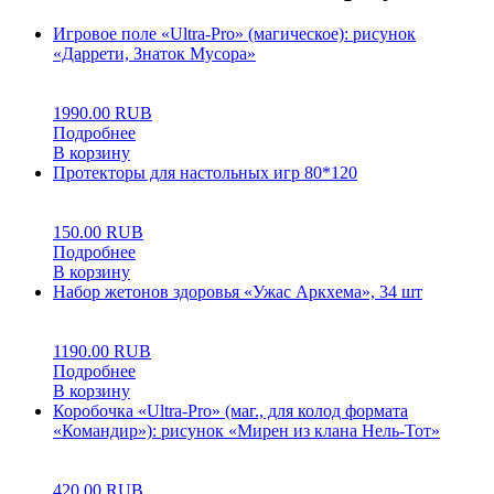
Игровое поле «Ultra-Pro» (магическое): рисунок
«Даррети, Знаток Мусора»
0
5
0
1990.00
RUB
Подробнее
В корзину
Протекторы для настольных игр 80*120
0
5
0
150.00
RUB
Подробнее
В корзину
Набор жетонов здоровья «Ужас Аркхема», 34 шт
0
5
0
1190.00
RUB
Подробнее
В корзину
Коробочка «Ultra-Pro» (маг., для колод формата
«Командир»): рисунок «Мирен из клана Нель-Тот»
0
5
0
420.00
RUB