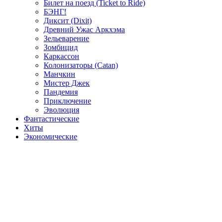
Билет на поезд (Ticket to Ride)
БЭНГ!
Диксит (Dixit)
Древний Ужас Аркхэма
Зельеварение
Зомбицид
Каркассон
Колонизаторы (Catan)
Манчкин
Мистер Джек
Пандемия
Приключение
Эволюция
Фантастические
Хиты
Экономические