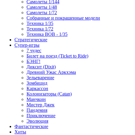
Самолеты 1/144
Самолеты 1/48
Самолеты 1/72
Собранные и покрашенные модели
Техника 1/35
Техника 1/72
Техника ВОВ - 1/35
Стратегические
Супер-игры
7 чудес
Билет на поезд (Ticket to Ride)
БЭНГ!
Диксит (Dixit)
Древний Ужас Аркхэма
Зельеварение
Зомбицид
Каркассон
Колонизаторы (Catan)
Манчкин
Мистер Джек
Пандемия
Приключение
Эволюция
Фантастические
Хиты