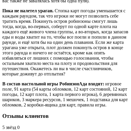
вас также не завалялась хотя бы одна пуля).
Пока не налетел ураган.
Стопка карт погоды уменьшается с
каждым раундом, так что игроки не могут позволить себе
тратить время. Покинуть остров робинзоны смогут лишь
тогда, когда, во-первых, соберут по одной карте плота на
каждого ещё живого члена группы, а во-вторых, когда запасов
еды и воды хватит на то, чтобы все поели и попили в данном
раунде, и ещё хотя бы на один день плавания. Если же карта
урагана уже открыта, плот должен покинуть остров в конце
этого раунда и ничего не остаётся, кроме как опять
избавляться от лишних с помощью голосования, чтобы
остальным хватило места на плоту и продовольствия для
путешествия. Окажетесь ли вы в числе счастливчиков,
которые доживут до отплытия?
В состав настольной игры РобинзонАда входят:
игровое
поле, 91 карта (54 карты обломков, 12 карт состояний, 12 карт
погоды, 12 карт плота, 1 карта первого игрока), 6 деревянных
шариков, 3 маркера ресурсов, 1 мешочек, 1 подставка для карт
обломков, 2 коробки-ящика для карт, правила игры.
Отзывы клиентов
5 звёзд
0