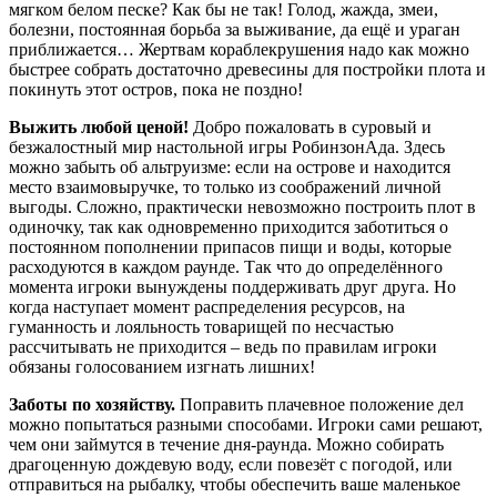
мягком белом песке? Как бы не так! Голод, жажда, змеи,
болезни, постоянная борьба за выживание, да ещё и ураган
приближается… Жертвам кораблекрушения надо как можно
быстрее собрать достаточно древесины для постройки плота и
покинуть этот остров, пока не поздно!
Выжить любой ценой!
Добро пожаловать в суровый и
безжалостный мир настольной игры РобинзонАда. Здесь
можно забыть об альтруизме: если на острове и находится
место взаимовыручке, то только из соображений личной
выгоды. Сложно, практически невозможно построить плот в
одиночку, так как одновременно приходится заботиться о
постоянном пополнении припасов пищи и воды, которые
расходуются в каждом раунде. Так что до определённого
момента игроки вынуждены поддерживать друг друга. Но
когда наступает момент распределения ресурсов, на
гуманность и лояльность товарищей по несчастью
рассчитывать не приходится – ведь по правилам игроки
обязаны голосованием изгнать лишних!
Заботы по хозяйству.
Поправить плачевное положение дел
можно попытаться разными способами. Игроки сами решают,
чем они займутся в течение дня-раунда. Можно собирать
драгоценную дождевую воду, если повезёт с погодой, или
отправиться на рыбалку, чтобы обеспечить ваше маленькое