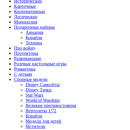
Исторические
Карточные
Кооперативные
Логические
Монополия
Подарочные наборы
Авиация
Корабли
Техника
Про войну
Протекторы
Развивающие
Ролевые настольные игры
Романтика
С детьми
Сборные модели
Disney Самолёты
Disney Тачки
Star Wars
World of Warships
Великие противостояния
Вертолеты 1/72
Корабли
Модели для детей
Мстители