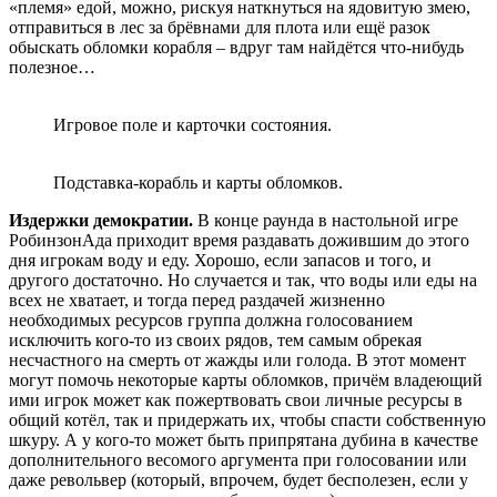
«племя» едой, можно, рискуя наткнуться на ядовитую змею,
отправиться в лес за брёвнами для плота или ещё разок
обыскать обломки корабля – вдруг там найдётся что-нибудь
полезное…
Игровое поле и карточки состояния.
Подставка-корабль и карты обломков.
Издержки демократии.
В конце раунда в настольной игре
РобинзонАда приходит время раздавать дожившим до этого
дня игрокам воду и еду. Хорошо, если запасов и того, и
другого достаточно. Но случается и так, что воды или еды на
всех не хватает, и тогда перед раздачей жизненно
необходимых ресурсов группа должна голосованием
исключить кого-то из своих рядов, тем самым обрекая
несчастного на смерть от жажды или голода. В этот момент
могут помочь некоторые карты обломков, причём владеющий
ими игрок может как пожертвовать свои личные ресурсы в
общий котёл, так и придержать их, чтобы спасти собственную
шкуру. А у кого-то может быть припрятана дубина в качестве
дополнительного весомого аргумента при голосовании или
даже револьвер (который, впрочем, будет бесполезен, если у