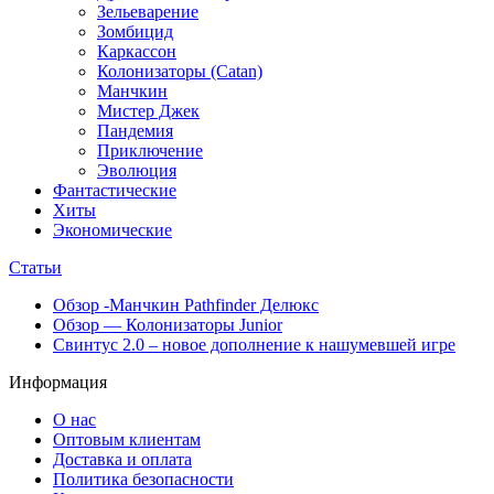
Зельеварение
Зомбицид
Каркассон
Колонизаторы (Catan)
Манчкин
Мистер Джек
Пандемия
Приключение
Эволюция
Фантастические
Хиты
Экономические
Статьи
Обзор -Манчкин Pathfinder Делюкс
Обзор — Колонизаторы Junior
Свинтус 2.0 – новое дополнение к нашумевшей игре
Информация
О нас
Оптовым клиентам
Доставка и оплата
Политика безопасности