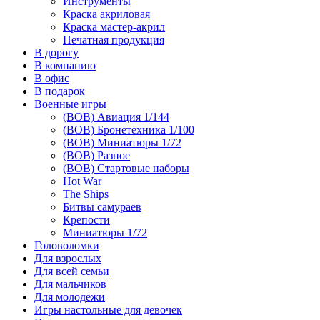
Инструменты
Краска акриловая
Краска мастер-акрил
Печатная продукция
В дорогу
В компанию
В офис
В подарок
Военные игры
(ВОВ) Авиация 1/144
(ВОВ) Бронетехника 1/100
(ВОВ) Миниатюры 1/72
(ВОВ) Разное
(ВОВ) Стартовые наборы
Hot War
The Ships
Битвы самураев
Крепости
Миниатюры 1/72
Головоломки
Для взрослых
Для всей семьи
Для мальчиков
Для молодежи
Игры настольные для девочек