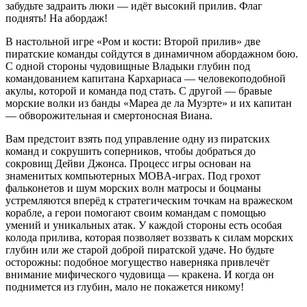
забудьте задраить люки — идёт высокий прилив. Флаг
поднять! На абордаж!
В настольной игре «Ром и кости: Второй прилив» две
пиратские команды сойдутся в динамичном абордажном бою.
С одной стороны чудовищные Владыки глубин под
командованием капитана Кархариаса — человекоподобной
акулы, которой и команда под стать. С другой — бравые
морские волки из банды «Мареа де ла Муэрте» и их капитан
— обворожительная и смертоносная Виана.
Вам предстоит взять под управление одну из пиратских
команд и сокрушить соперников, чтобы добраться до
сокровищ Дейви Джонса. Процесс игры основан на
знаменитых компьютерных MOBA-играх. Под грохот
фальконетов и шум морских волн матросы и боцманы
устремляются вперёд к стратегическим точкам на вражеском
корабле, а герои помогают своим командам с помощью
умений и уникальных атак. У каждой стороны есть особая
колода прилива, которая позволяет воззвать к силам морских
глубин или же старой доброй пиратской удаче. Но будьте
осторожны: подобное могущество наверняка привлечёт
внимание мифического чудовища — кракена. И когда он
поднимется из глубин, мало не покажется никому!