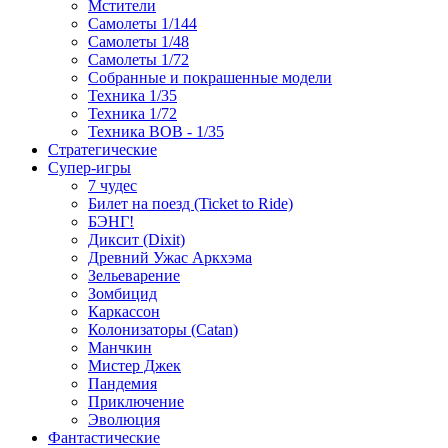
Мстители
Самолеты 1/144
Самолеты 1/48
Самолеты 1/72
Собранные и покрашенные модели
Техника 1/35
Техника 1/72
Техника ВОВ - 1/35
Стратегические
Супер-игры
7 чудес
Билет на поезд (Ticket to Ride)
БЭНГ!
Диксит (Dixit)
Древний Ужас Аркхэма
Зельеварение
Зомбицид
Каркассон
Колонизаторы (Catan)
Манчкин
Мистер Джек
Пандемия
Приключение
Эволюция
Фантастические