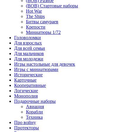
(ВОВ) Разное
(ВОВ) Стартовые наборы
Hot War
The Ships
Битвы самураев
Крепости
Миниатюры 1/72
Головоломки
Для взрослых
Для всей семьи
Для мальчиков
Для молодежи
Игры настольные для девочек
Игры с миниатюрами
Исторические
Карточные
Кооперативные
Логические
Монополия
Подарочные наборы
Авиация
Корабли
Техника
Про войну
Протекторы