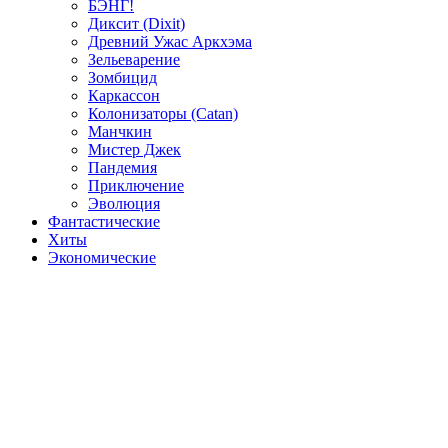
БЭНГ!
Диксит (Dixit)
Древний Ужас Аркхэма
Зельеварение
Зомбицид
Каркассон
Колонизаторы (Catan)
Манчкин
Мистер Джек
Пандемия
Приключение
Эволюция
Фантастические
Хиты
Экономические