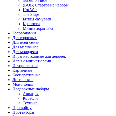
(ВОВ) Разное
(ВОВ) Стартовые наборы
Hot War
The Ships
Битвы самураев
Крепости
Миниатюры 1/72
Головоломки
Для взрослых
Для всей семьи
Для мальчиков
Для молодежи
Игры настольные для девочек
Игры с миниатюрами
Исторические
Карточные
Кооперативные
Логические
Монополия
Подарочные наборы
Авиация
Корабли
Техника
Про войну
Протекторы