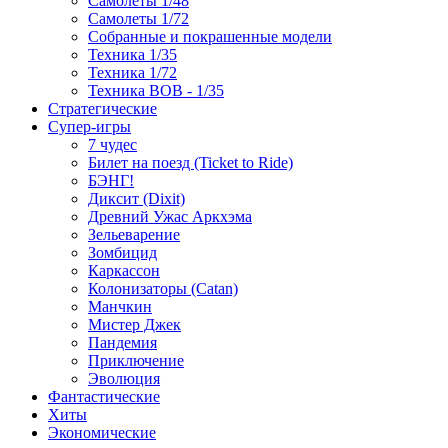
Самолеты 1/48
Самолеты 1/72
Собранные и покрашенные модели
Техника 1/35
Техника 1/72
Техника ВОВ - 1/35
Стратегические
Супер-игры
7 чудес
Билет на поезд (Ticket to Ride)
БЭНГ!
Диксит (Dixit)
Древний Ужас Аркхэма
Зельеварение
Зомбицид
Каркассон
Колонизаторы (Catan)
Манчкин
Мистер Джек
Пандемия
Приключение
Эволюция
Фантастические
Хиты
Экономические