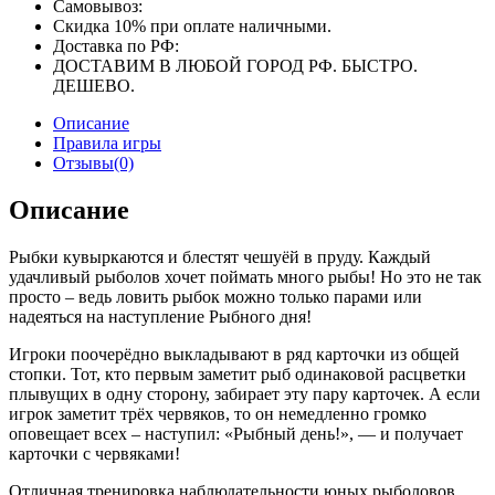
Самовывоз:
Скидка 10% при оплате наличными.
Доставка по РФ:
ДОСТАВИМ В ЛЮБОЙ ГОРОД РФ. БЫСТРО.
ДЕШЕВО.
Описание
Правила игры
Отзывы(0)
Описание
Рыбки кувыркаются и блестят чешуёй в пруду. Каждый
удачливый рыболов хочет поймать много рыбы! Но это не так
просто – ведь ловить рыбок можно только парами или
надеяться на наступление Рыбного дня!
Игроки поочерёдно выкладывают в ряд карточки из общей
стопки. Тот, кто первым заметит рыб одинаковой расцветки
плывущих в одну сторону, забирает эту пару карточек. А если
игрок заметит трёх червяков, то он немедленно громко
оповещает всех – наступил: «Рыбный день!», — и получает
карточки с червяками!
Отличная тренировка наблюдательности юных рыболовов.