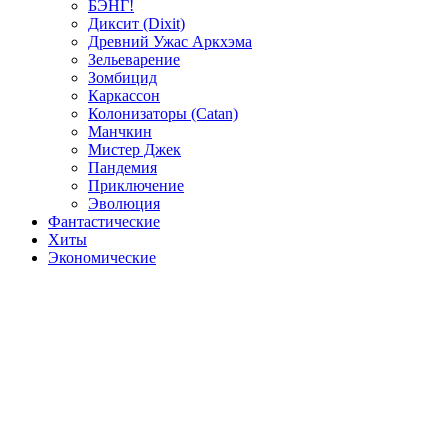
БЭНГ!
Диксит (Dixit)
Древний Ужас Аркхэма
Зельеварение
Зомбицид
Каркассон
Колонизаторы (Catan)
Манчкин
Мистер Джек
Пандемия
Приключение
Эволюция
Фантастические
Хиты
Экономические