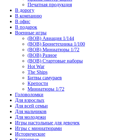
Печатная продукция
В дорогу
В компанию
В офис
В подарок
Военные игры
(ВОВ) Авиация 1/144
(ВОВ) Бронетехника 1/100
(ВОВ) Миниатюры 1/72
(ВОВ) Разное
(ВОВ) Стартовые наборы
Hot War
The Ships
Битвы самураев
Крепости
Миниатюры 1/72
Головоломки
Для взрослых
Для всей семьи
Для мальчиков
Для молодежи
Игры настольные для девочек
Игры с миниатюрами
Исторические
Карточные