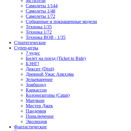
Мстители
Самолеты 1/144
Самолеты 1/48
Самолеты 1/72
Собранные и покрашенные модели
Техника 1/35
Техника 1/72
Техника ВОВ - 1/35
Стратегические
Супер-игры
7 чудес
Билет на поезд (Ticket to Ride)
БЭНГ!
Диксит (Dixit)
Древний Ужас Аркхэма
Зельеварение
Зомбицид
Каркассон
Колонизаторы (Catan)
Манчкин
Мистер Джек
Пандемия
Приключение
Эволюция
Фантастические