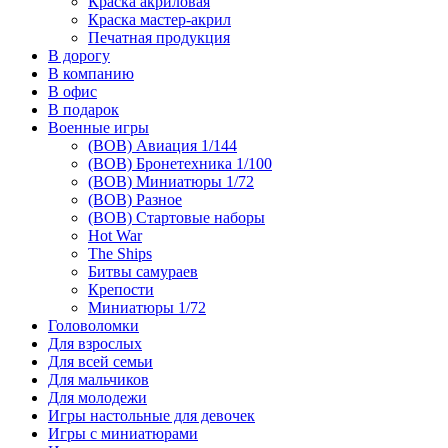
Краска акриловая
Краска мастер-акрил
Печатная продукция
В дорогу
В компанию
В офис
В подарок
Военные игры
(ВОВ) Авиация 1/144
(ВОВ) Бронетехника 1/100
(ВОВ) Миниатюры 1/72
(ВОВ) Разное
(ВОВ) Стартовые наборы
Hot War
The Ships
Битвы самураев
Крепости
Миниатюры 1/72
Головоломки
Для взрослых
Для всей семьи
Для мальчиков
Для молодежи
Игры настольные для девочек
Игры с миниатюрами