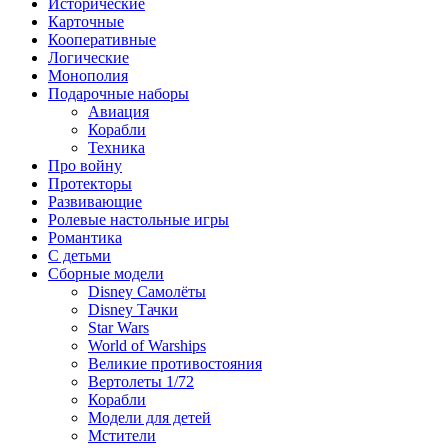
Исторические
Карточные
Кооперативные
Логические
Монополия
Подарочные наборы
Авиация
Корабли
Техника
Про войну
Протекторы
Развивающие
Ролевые настольные игры
Романтика
С детьми
Сборные модели
Disney Самолёты
Disney Тачки
Star Wars
World of Warships
Великие противостояния
Вертолеты 1/72
Корабли
Модели для детей
Мстители