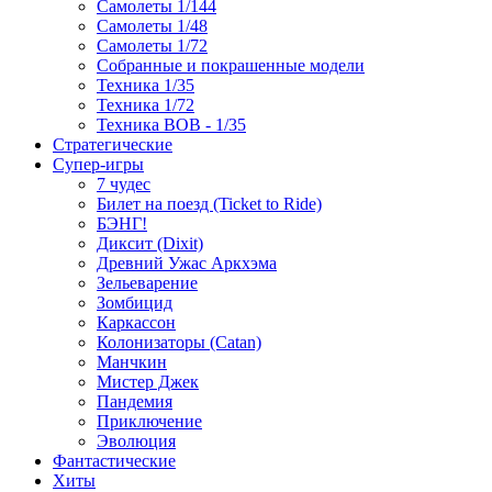
Самолеты 1/144
Самолеты 1/48
Самолеты 1/72
Собранные и покрашенные модели
Техника 1/35
Техника 1/72
Техника ВОВ - 1/35
Стратегические
Супер-игры
7 чудес
Билет на поезд (Ticket to Ride)
БЭНГ!
Диксит (Dixit)
Древний Ужас Аркхэма
Зельеварение
Зомбицид
Каркассон
Колонизаторы (Catan)
Манчкин
Мистер Джек
Пандемия
Приключение
Эволюция
Фантастические
Хиты