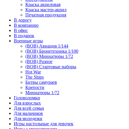
Краска акриловая
Краска мастер-акрил
Печатная продукция
В дорогу
В компанию
В офис
В подарок
Военные игры
(ВОВ) Авиация 1/144
(ВОВ) Бронетехника 1/100
(ВОВ) Миниатюры 1/72
(ВОВ) Разное
(ВОВ) Стартовые наборы
Hot War
The Ships
Битвы самураев
Крепости
Миниатюры 1/72
Головоломки
Для взрослых
Для всей семьи
Для мальчиков
Для молодежи
Игры настольные для девочек
Игры с миниатюрами