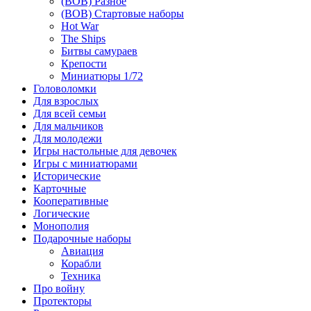
(ВОВ) Разное
(ВОВ) Стартовые наборы
Hot War
The Ships
Битвы самураев
Крепости
Миниатюры 1/72
Головоломки
Для взрослых
Для всей семьи
Для мальчиков
Для молодежи
Игры настольные для девочек
Игры с миниатюрами
Исторические
Карточные
Кооперативные
Логические
Монополия
Подарочные наборы
Авиация
Корабли
Техника
Про войну
Протекторы