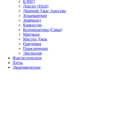
БЭНГ!
Диксит (Dixit)
Древний Ужас Аркхэма
Зельеварение
Зомбицид
Каркассон
Колонизаторы (Catan)
Манчкин
Мистер Джек
Пандемия
Приключение
Эволюция
Фантастические
Хиты
Экономические