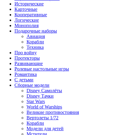
Исторические
Карточные
Кооперативные
Логические
Монополия
Подарочные наборы
Авиация
Корабли
Техника
Про войну
Протекторы
Развивающие
Ролевые настольные игры
Романтика
С детьми
Сборные модели
Disney Самолёты
Disney Тачки
Star Wars
World of Warships
Великие противостояния
Вертолеты 1/72
Корабли
Модели для детей
Мстители