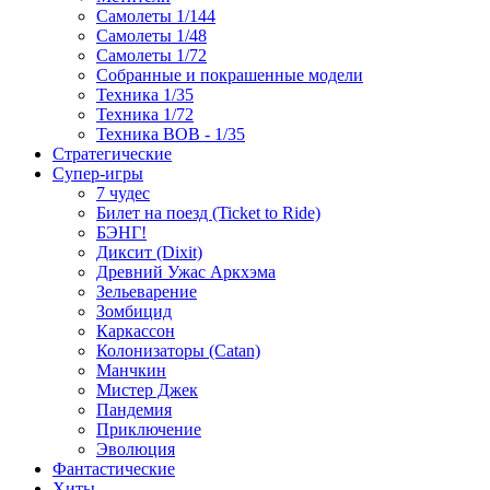
Самолеты 1/144
Самолеты 1/48
Самолеты 1/72
Собранные и покрашенные модели
Техника 1/35
Техника 1/72
Техника ВОВ - 1/35
Стратегические
Супер-игры
7 чудес
Билет на поезд (Ticket to Ride)
БЭНГ!
Диксит (Dixit)
Древний Ужас Аркхэма
Зельеварение
Зомбицид
Каркассон
Колонизаторы (Catan)
Манчкин
Мистер Джек
Пандемия
Приключение
Эволюция
Фантастические
Хиты