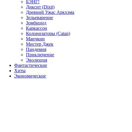
БЭНГ!
Диксит (Dixit)
Древний Ужас Аркхэма
Зельеварение
Зомбицид
Каркассон
Колонизаторы (Catan)
Манчкин
Мистер Джек
Пандемия
Приключение
Эволюция
Фантастические
Хиты
Экономические