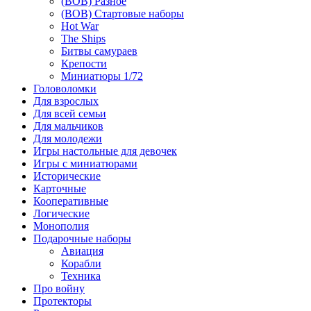
(ВОВ) Разное
(ВОВ) Стартовые наборы
Hot War
The Ships
Битвы самураев
Крепости
Миниатюры 1/72
Головоломки
Для взрослых
Для всей семьи
Для мальчиков
Для молодежи
Игры настольные для девочек
Игры с миниатюрами
Исторические
Карточные
Кооперативные
Логические
Монополия
Подарочные наборы
Авиация
Корабли
Техника
Про войну
Протекторы