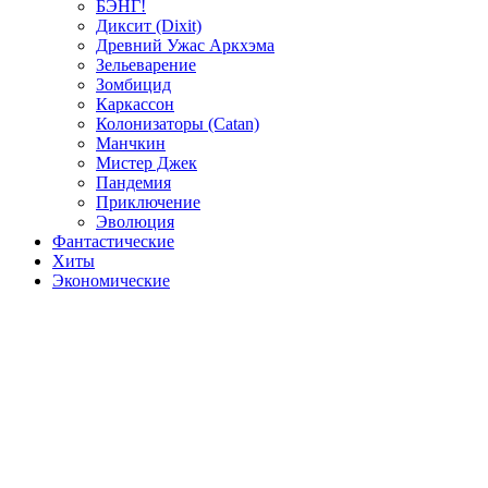
БЭНГ!
Диксит (Dixit)
Древний Ужас Аркхэма
Зельеварение
Зомбицид
Каркассон
Колонизаторы (Catan)
Манчкин
Мистер Джек
Пандемия
Приключение
Эволюция
Фантастические
Хиты
Экономические