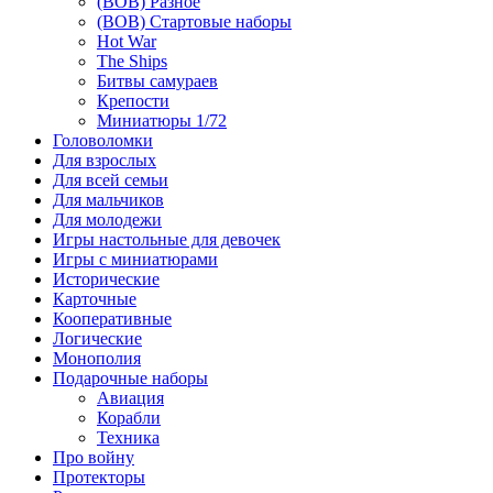
(ВОВ) Разное
(ВОВ) Стартовые наборы
Hot War
The Ships
Битвы самураев
Крепости
Миниатюры 1/72
Головоломки
Для взрослых
Для всей семьи
Для мальчиков
Для молодежи
Игры настольные для девочек
Игры с миниатюрами
Исторические
Карточные
Кооперативные
Логические
Монополия
Подарочные наборы
Авиация
Корабли
Техника
Про войну
Протекторы