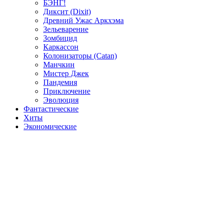
БЭНГ!
Диксит (Dixit)
Древний Ужас Аркхэма
Зельеварение
Зомбицид
Каркассон
Колонизаторы (Catan)
Манчкин
Мистер Джек
Пандемия
Приключение
Эволюция
Фантастические
Хиты
Экономические