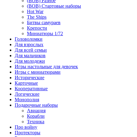
(ВОВ) Разное
(ВОВ) Стартовые наборы
Hot War
The Ships
Битвы самураев
Крепости
Миниатюры 1/72
Головоломки
Для взрослых
Для всей семьи
Для мальчиков
Для молодежи
Игры настольные для девочек
Игры с миниатюрами
Исторические
Карточные
Кооперативные
Логические
Монополия
Подарочные наборы
Авиация
Корабли
Техника
Про войну
Протекторы