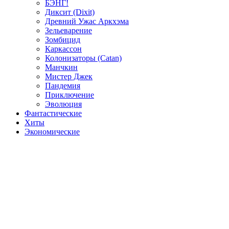
БЭНГ!
Диксит (Dixit)
Древний Ужас Аркхэма
Зельеварение
Зомбицид
Каркассон
Колонизаторы (Catan)
Манчкин
Мистер Джек
Пандемия
Приключение
Эволюция
Фантастические
Хиты
Экономические