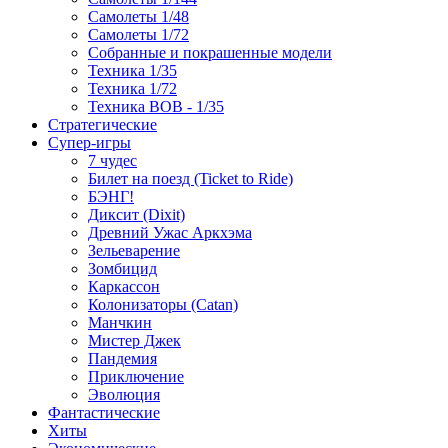
Самолеты 1/48
Самолеты 1/72
Собранные и покрашенные модели
Техника 1/35
Техника 1/72
Техника ВОВ - 1/35
Стратегические
Супер-игры
7 чудес
Билет на поезд (Ticket to Ride)
БЭНГ!
Диксит (Dixit)
Древний Ужас Аркхэма
Зельеварение
Зомбицид
Каркассон
Колонизаторы (Catan)
Манчкин
Мистер Джек
Пандемия
Приключение
Эволюция
Фантастические
Хиты