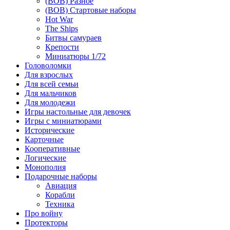
(ВОВ) Разное
(ВОВ) Стартовые наборы
Hot War
The Ships
Битвы самураев
Крепости
Миниатюры 1/72
Головоломки
Для взрослых
Для всей семьи
Для мальчиков
Для молодежи
Игры настольные для девочек
Игры с миниатюрами
Исторические
Карточные
Кооперативные
Логические
Монополия
Подарочные наборы
Авиация
Корабли
Техника
Про войну
Протекторы