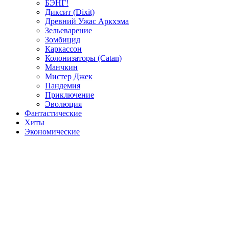
БЭНГ!
Диксит (Dixit)
Древний Ужас Аркхэма
Зельеварение
Зомбицид
Каркассон
Колонизаторы (Catan)
Манчкин
Мистер Джек
Пандемия
Приключение
Эволюция
Фантастические
Хиты
Экономические