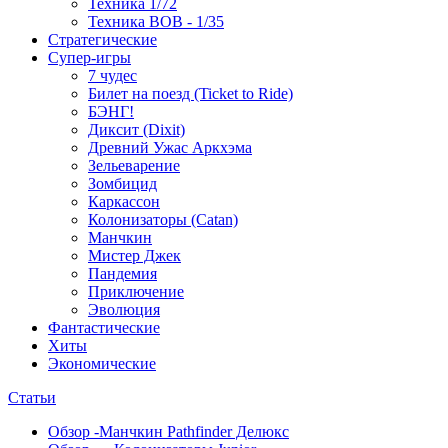
Техника 1/72
Техника ВОВ - 1/35
Стратегические
Супер-игры
7 чудес
Билет на поезд (Ticket to Ride)
БЭНГ!
Диксит (Dixit)
Древний Ужас Аркхэма
Зельеварение
Зомбицид
Каркассон
Колонизаторы (Catan)
Манчкин
Мистер Джек
Пандемия
Приключение
Эволюция
Фантастические
Хиты
Экономические
Статьи
Обзор -Манчкин Pathfinder Делюкс