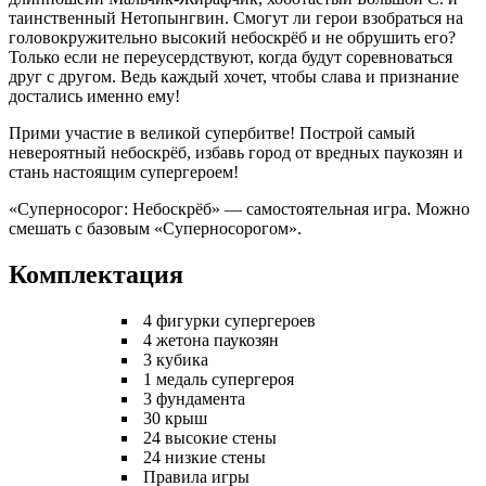
таинственный Нетопынгвин. Смогут ли герои взобраться на
головокружительно высокий небоскрёб и не обрушить его?
Только если не переусердствуют, когда будут соревноваться
друг с другом. Ведь каждый хочет, чтобы слава и признание
достались именно ему!
Прими участие в великой супербитве! Построй самый
невероятный небоскрёб, избавь город от вредных паукозян и
стань настоящим супергероем!
«Суперносорог: Небоскрёб» — самостоятельная игра. Можно
смешать с базовым «Суперносорогом».
Комплектация
4 фигурки супергероев
4 жетона паукозян
3 кубика
1 медаль супергероя
3 фундамента
30 крыш
24 высокие стены
24 низкие стены
Правила игры