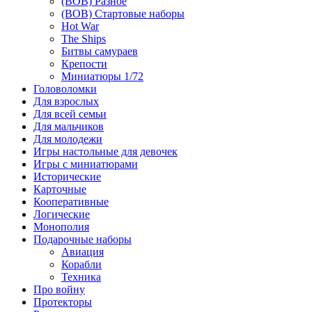
(ВОВ) Разное
(ВОВ) Стартовые наборы
Hot War
The Ships
Битвы самураев
Крепости
Миниатюры 1/72
Головоломки
Для взрослых
Для всей семьи
Для мальчиков
Для молодежи
Игры настольные для девочек
Игры с миниатюрами
Исторические
Карточные
Кооперативные
Логические
Монополия
Подарочные наборы
Авиация
Корабли
Техника
Про войну
Протекторы