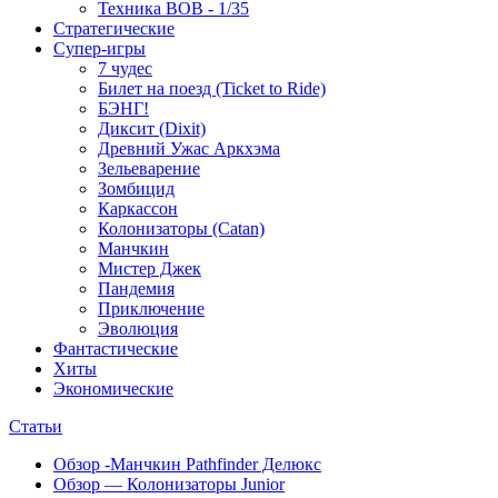
Техника ВОВ - 1/35
Стратегические
Супер-игры
7 чудес
Билет на поезд (Ticket to Ride)
БЭНГ!
Диксит (Dixit)
Древний Ужас Аркхэма
Зельеварение
Зомбицид
Каркассон
Колонизаторы (Catan)
Манчкин
Мистер Джек
Пандемия
Приключение
Эволюция
Фантастические
Хиты
Экономические
Статьи
Обзор -Манчкин Pathfinder Делюкс
Обзор — Колонизаторы Junior