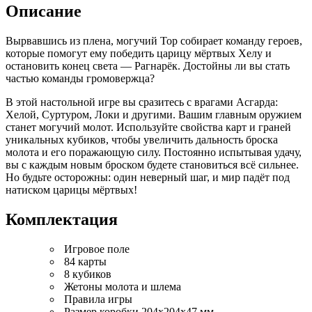
Описание
Вырвавшись из плена, могучий Тор собирает команду героев,
которые помогут ему победить царицу мёртвых Хелу и
остановить конец света — Рагнарёк. Достойны ли вы стать
частью команды громовержца?
В этой настольной игре вы сразитесь с врагами Асгарда:
Хелой, Суртуром, Локи и другими. Вашим главным оружием
станет могучий молот. Используйте свойства карт и граней
уникальных кубиков, чтобы увеличить дальность броска
молота и его поражающую силу. Постоянно испытывая удачу,
вы с каждым новым броском будете становиться всё сильнее.
Но будьте осторожны: один неверный шаг, и мир падёт под
натиском царицы мёртвых!
Комплектация
Игровое поле
84 карты
8 кубиков
Жетоны молота и шлема
Правила игры
Размер коробки 204x204x47 мм