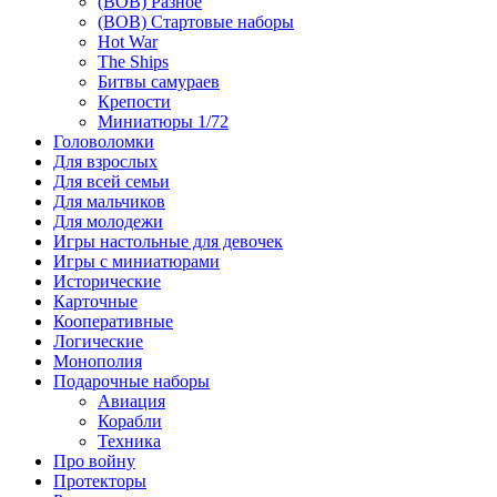
(ВОВ) Разное
(ВОВ) Стартовые наборы
Hot War
The Ships
Битвы самураев
Крепости
Миниатюры 1/72
Головоломки
Для взрослых
Для всей семьи
Для мальчиков
Для молодежи
Игры настольные для девочек
Игры с миниатюрами
Исторические
Карточные
Кооперативные
Логические
Монополия
Подарочные наборы
Авиация
Корабли
Техника
Про войну
Протекторы