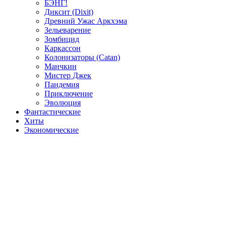
БЭНГ!
Диксит (Dixit)
Древний Ужас Аркхэма
Зельеварение
Зомбицид
Каркассон
Колонизаторы (Catan)
Манчкин
Мистер Джек
Пандемия
Приключение
Эволюция
Фантастические
Хиты
Экономические