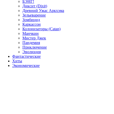
БЭНГ!
Диксит (Dixit)
Древний Ужас Аркхэма
Зельеварение
Зомбицид
Каркассон
Колонизаторы (Catan)
Манчкин
Мистер Джек
Пандемия
Приключение
Эволюция
Фантастические
Хиты
Экономические