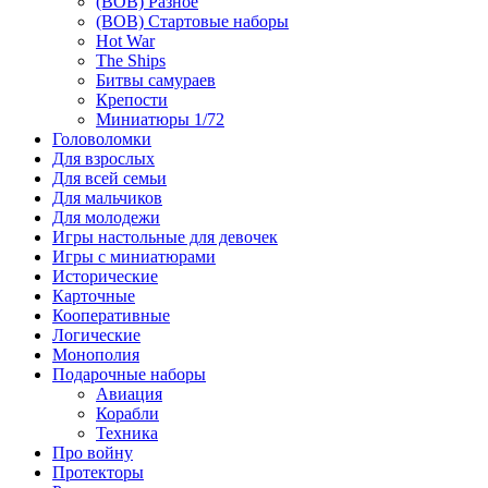
(ВОВ) Разное
(ВОВ) Стартовые наборы
Hot War
The Ships
Битвы самураев
Крепости
Миниатюры 1/72
Головоломки
Для взрослых
Для всей семьи
Для мальчиков
Для молодежи
Игры настольные для девочек
Игры с миниатюрами
Исторические
Карточные
Кооперативные
Логические
Монополия
Подарочные наборы
Авиация
Корабли
Техника
Про войну
Протекторы