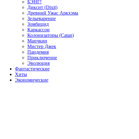
БЭНГ!
Диксит (Dixit)
Древний Ужас Аркхэма
Зельеварение
Зомбицид
Каркассон
Колонизаторы (Catan)
Манчкин
Мистер Джек
Пандемия
Приключение
Эволюция
Фантастические
Хиты
Экономические