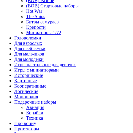
(ВОВ) Разное
(ВОВ) Стартовые наборы
Hot War
The Ships
Битвы самураев
Крепости
Миниатюры 1/72
Головоломки
Для взрослых
Для всей семьи
Для мальчиков
Для молодежи
Игры настольные для девочек
Игры с миниатюрами
Исторические
Карточные
Кооперативные
Логические
Монополия
Подарочные наборы
Авиация
Корабли
Техника
Про войну
Протекторы