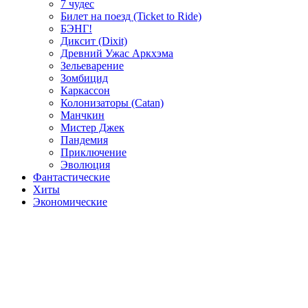
7 чудес
Билет на поезд (Ticket to Ride)
БЭНГ!
Диксит (Dixit)
Древний Ужас Аркхэма
Зельеварение
Зомбицид
Каркассон
Колонизаторы (Catan)
Манчкин
Мистер Джек
Пандемия
Приключение
Эволюция
Фантастические
Хиты
Экономические