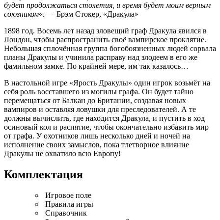
будет продолжаться столетия, и время будет моим верным
союзником
«. — Брэм Стокер, «Дракула»
1898 год. Восемь лет назад зловещий граф Дракула явился в
Лондон, чтобы распространить своё вампирское проклятие.
Небольшая сплочённая группа богобоязненных людей сорвала
планы Дракулы и учинила расправу над злодеем в его же
фамильном замке. По крайней мере, им так казалось…
В настольной игре «Ярость Дракулы» один игрок возьмёт на
себя роль восставшего из могилы графа. Он будет тайно
перемещаться от Балкан до Британии, создавая новых
вампиров и оставляя ловушки для преследователей. А те
должны вычислить, где находится Дракула, и пустить в ход
осиновый кол и распятие, чтобы окончательно избавить мир
от графа. У охотников лишь несколько дней и ночей на
исполнение своих замыслов, пока тлетворное влияние
Дракулы не охватило всю Европу!
Комплектация
Игровое поле
Правила игры
Справочник