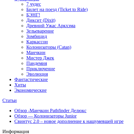
7 чудес
Билет на поезд (Ticket to Ride)
БЭНГ!
Диксит (Dixit)
Древний Ужас Аркхэма
Зельеварение
Зомбицид
Каркассон
Колонизаторы (Catan)
Манчкин
Мистер Джек
Пандемия
Приключение
Эволюция
Фантастические
Хиты
Экономические
Статьи
Обзор -Манчкин Pathfinder Делюкс
Обзор — Колонизаторы Junior
Свинтус 2.0 – новое дополнение к нашумевшей игре
Информация