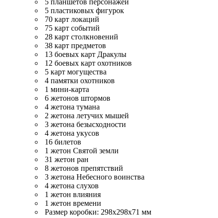
5 планшетов персонажей
5 пластиковых фигурок
70 карт локаций
75 карт событий
28 карт столкновений
38 карт предметов
13 боевых карт Дракулы
12 боевых карт охотников
5 карт могущества
4 памятки охотников
1 мини-карта
6 жетонов штормов
4 жетона тумана
2 жетона летучих мышей
3 жетона безысходности
4 жетона укусов
16 билетов
1 жетон Святой земли
31 жетон ран
8 жетонов препятствий
3 жетона Небесного воинства
4 жетона слухов
1 жетон влияния
1 жетон времени
Размер коробки: 298x298x71 мм