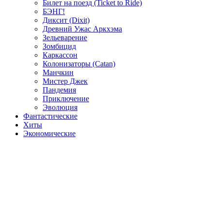
Билет на поезд (Ticket to Ride)
БЭНГ!
Диксит (Dixit)
Древний Ужас Аркхэма
Зельеварение
Зомбицид
Каркассон
Колонизаторы (Catan)
Манчкин
Мистер Джек
Пандемия
Приключение
Эволюция
Фантастические
Хиты
Экономические