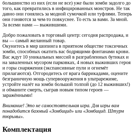
большинство из них (если не все) уже были зомби задолго до
того, как превратились в инфицированных монстров. Не так
давно они гонялись за модной сумочкой или туфлями. Теперь
они гоняются за чем-то повкуснее. То есть за вами. За мной.
За всеми нами — выжившими.
Добро пожаловать в торговый центр: сегодня распродажа, и
вы — самый желанный товар.
Окунитесь в мир шопинга в приятном обществе токсичных
зомби, способных окатить вас бодрящими фонтанами крови.
Вас ждут 10 уникальных миссий в разграбленных бутиках и
на заваленных мусором парковках, 4 новых выживших героя
и горы снаряжения (экспансивные пули и огнемёт
прилагаются). Отгородитесь от врага баррикадами, оцените
безграничную мощь супервооружения в ультрарежиме,
устройте налёт на зомби большой толпой (до 12 выживших!)
и обманите смерть, сыграв новым типом героев —
заражёнными!
Внимание! Это не самостоятельная игра. Для игры вам
понадобится базовый «Зомбицид» или «Зомбицид. Штурм
тюрьмы».
Комплектация