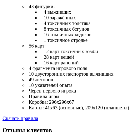
43 фигурки:
4 выживших
10 заражённых
4 токсичных толстяка
8 токсичных бегунов
16 токсичных ходоков
1 токсичное отродье
56 карт:
12 карт токсичных зомби
28 карт вещей
16 карт ранений
4 фрагмента игрового поля
10 двусторонних паспортов выживших
49 жетонов
10 указателей опыта
Череп первого игрока
Правила игры
Коробка: 296x296x67
Карты: 41х63 (основные), 209х120 (планшеты)
Скачать правила
Отзывы клиентов