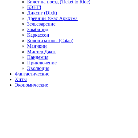
Билет на поезд (Ticket to Ride)
БЭНГ!
Диксит (Dixit)
Древний Ужас Аркхэма
Зельеварение
Зомбицид
Каркассон
Колонизаторы (Catan)
Манчкин
Мистер Джек
Пандемия
Приключение
Эволюция
Фантастические
Хиты
Экономические