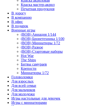
Краска акриловая
Краска мастер-акрил
Печатная продукция
В дорогу
В компанию
В офис
В подарок
Военные игры
(ВОВ) Авиация 1/144
(ВОВ) Бронетехника 1/100
(ВОВ) Миниатюры 1/72
(ВОВ) Разное
(ВОВ) Стартовые наборы
Hot War
The Ships
Битвы самураев
Крепости
Миниатюры 1/72
Головоломки
Для взрослых
Для всей семьи
Для мальчиков
Для молодежи
Игры настольные для девочек
Игры с миниатюрами