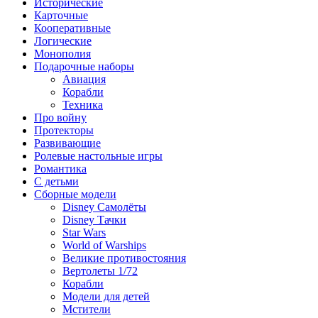
Исторические
Карточные
Кооперативные
Логические
Монополия
Подарочные наборы
Авиация
Корабли
Техника
Про войну
Протекторы
Развивающие
Ролевые настольные игры
Романтика
С детьми
Сборные модели
Disney Самолёты
Disney Тачки
Star Wars
World of Warships
Великие противостояния
Вертолеты 1/72
Корабли
Модели для детей
Мстители