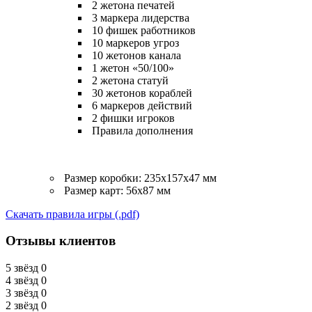
2 жетона печатей
3 маркера лидерства
10 фишек работников
10 маркеров угроз
10 жетонов канала
1 жетон «50/100»
2 жетона статуй
30 жетонов кораблей
6 маркеров действий
2 фишки игроков
Правила дополнения
Размер коробки: 235х157х47 мм
Размер карт: 56х87 мм
Скачать правила игры (.pdf)
Отзывы клиентов
5 звёзд
0
4 звёзд
0
3 звёзд
0
2 звёзд
0