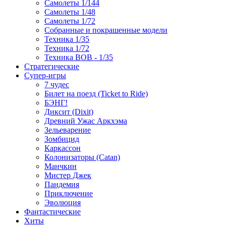
Самолеты 1/144
Самолеты 1/48
Самолеты 1/72
Собранные и покрашенные модели
Техника 1/35
Техника 1/72
Техника ВОВ - 1/35
Стратегические
Супер-игры
7 чудес
Билет на поезд (Ticket to Ride)
БЭНГ!
Диксит (Dixit)
Древний Ужас Аркхэма
Зельеварение
Зомбицид
Каркассон
Колонизаторы (Catan)
Манчкин
Мистер Джек
Пандемия
Приключение
Эволюция
Фантастические
Хиты