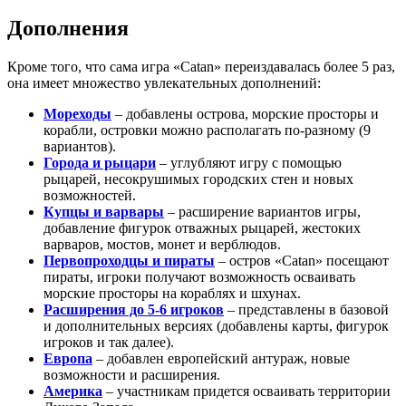
Дополнения
Кроме того, что сама игра «Catan» переиздавалась более 5 раз,
она имеет множество увлекательных дополнений:
Мореходы
– добавлены острова, морские просторы и
корабли, островки можно располагать по-разному (9
вариантов).
Города и рыцари
– углубляют игру с помощью
рыцарей, несокрушимых городских стен и новых
возможностей.
Купцы и варвары
– расширение вариантов игры,
добавление фигурок отважных рыцарей, жестоких
варваров, мостов, монет и верблюдов.
Первопроходцы и пираты
– остров «Catan» посещают
пираты, игроки получают возможность осваивать
морские просторы на кораблях и шхунах.
Расширения до 5-6 игроков
– представлены в базовой
и дополнительных версиях (добавлены карты, фигурок
игроков и так далее).
Европа
– добавлен европейский антураж, новые
возможности и расширения.
Америка
– участникам придется осваивать территории