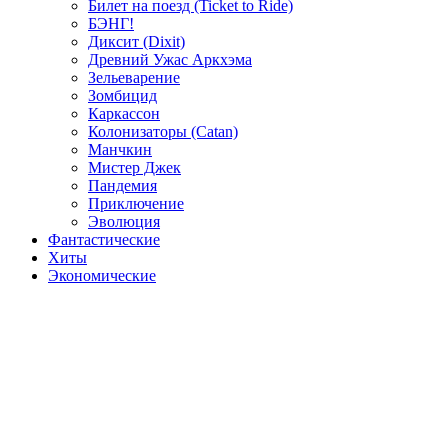
Билет на поезд (Ticket to Ride)
БЭНГ!
Диксит (Dixit)
Древний Ужас Аркхэма
Зельеварение
Зомбицид
Каркассон
Колонизаторы (Catan)
Манчкин
Мистер Джек
Пандемия
Приключение
Эволюция
Фантастические
Хиты
Экономические