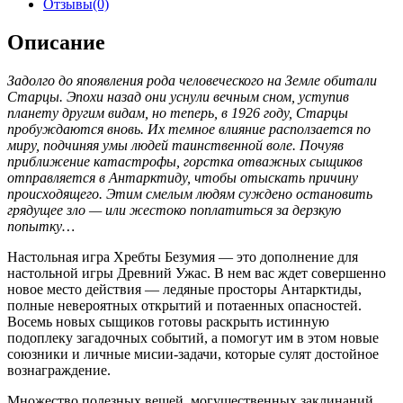
Отзывы(0)
Описание
Задолго до япоявления рода человеческого на Земле обитали
Старцы. Эпохи назад они уснули вечным сном, уступив
планету другим видам, но теперь, в 1926 году, Старцы
пробуждаются вновь. Их темное влияние расползается по
миру, подчиняя умы людей таинственной воле. Почуяв
приближение катастрофы, горстка отважных сыщиков
отправляется в Антарктиду, чтобы отыскать причину
происходящего. Этим смелым людям суждено остановить
грядущее зло — или жестоко поплатиться за дерзкую
попытку…
Настольная игра Хребты Безумия — это дополнение для
настольной игры Древний Ужас. В нем вас ждет совершенно
новое место действия — ледяные просторы Антарктиды,
полные невероятных открытий и потаенных опасностей.
Восемь новых сыщиков готовы раскрыть истинную
подоплеку загадочных событий, а помогут им в этом новые
союзники и личные мисии-задачи, которые сулят достойное
вознаграждение.
Множество полезных вещей, могущественных заклинаний,