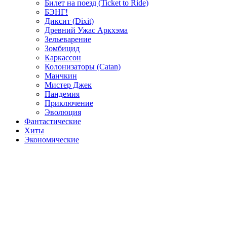
Билет на поезд (Ticket to Ride)
БЭНГ!
Диксит (Dixit)
Древний Ужас Аркхэма
Зельеварение
Зомбицид
Каркассон
Колонизаторы (Catan)
Манчкин
Мистер Джек
Пандемия
Приключение
Эволюция
Фантастические
Хиты
Экономические