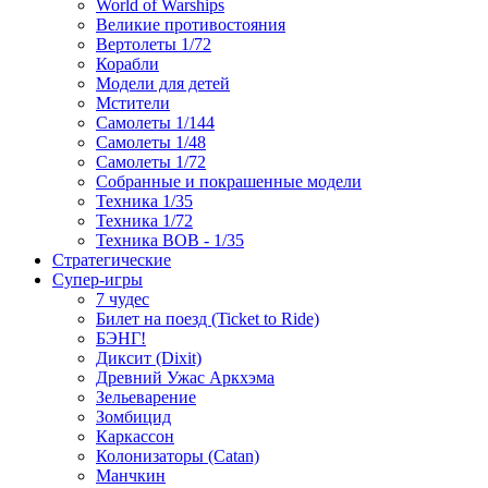
World of Warships
Великие противостояния
Вертолеты 1/72
Корабли
Модели для детей
Мстители
Самолеты 1/144
Самолеты 1/48
Самолеты 1/72
Собранные и покрашенные модели
Техника 1/35
Техника 1/72
Техника ВОВ - 1/35
Стратегические
Супер-игры
7 чудес
Билет на поезд (Ticket to Ride)
БЭНГ!
Диксит (Dixit)
Древний Ужас Аркхэма
Зельеварение
Зомбицид
Каркассон
Колонизаторы (Catan)
Манчкин