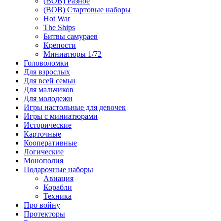
(ВОВ) Разное
(ВОВ) Стартовые наборы
Hot War
The Ships
Битвы самураев
Крепости
Миниатюры 1/72
Головоломки
Для взрослых
Для всей семьи
Для мальчиков
Для молодежи
Игры настольные для девочек
Игры с миниатюрами
Исторические
Карточные
Кооперативные
Логические
Монополия
Подарочные наборы
Авиация
Корабли
Техника
Про войну
Протекторы