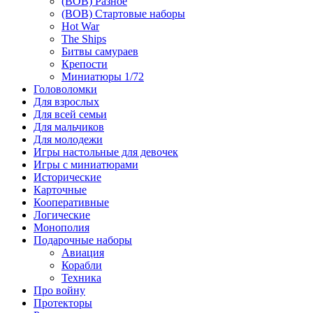
(ВОВ) Разное
(ВОВ) Стартовые наборы
Hot War
The Ships
Битвы самураев
Крепости
Миниатюры 1/72
Головоломки
Для взрослых
Для всей семьи
Для мальчиков
Для молодежи
Игры настольные для девочек
Игры с миниатюрами
Исторические
Карточные
Кооперативные
Логические
Монополия
Подарочные наборы
Авиация
Корабли
Техника
Про войну
Протекторы