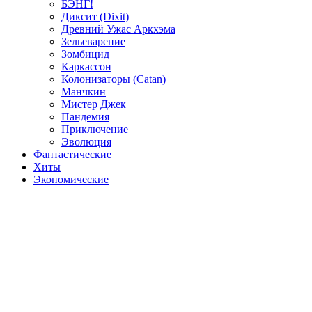
БЭНГ!
Диксит (Dixit)
Древний Ужас Аркхэма
Зельеварение
Зомбицид
Каркассон
Колонизаторы (Catan)
Манчкин
Мистер Джек
Пандемия
Приключение
Эволюция
Фантастические
Хиты
Экономические