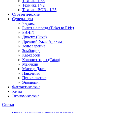
Техника 1/35
Техника 1/72
Техника ВОВ - 1/35
Стратегические
Супер-игры
7 чудес
Билет на поезд (Ticket to Ride)
БЭНГ!
Диксит (Dixit)
Древний Ужас Аркхэма
Зельеварение
Зомбицид
Каркассон
Колонизаторы (Catan)
Манчкин
Мистер Джек
Пандемия
Приключение
Эволюция
Фантастические
Хиты
Экономические
Статьи