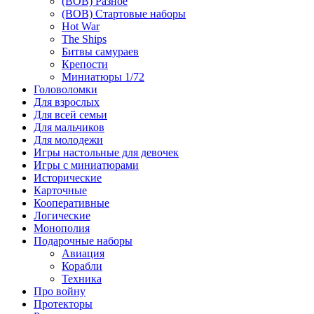
(ВОВ) Разное
(ВОВ) Стартовые наборы
Hot War
The Ships
Битвы самураев
Крепости
Миниатюры 1/72
Головоломки
Для взрослых
Для всей семьи
Для мальчиков
Для молодежи
Игры настольные для девочек
Игры с миниатюрами
Исторические
Карточные
Кооперативные
Логические
Монополия
Подарочные наборы
Авиация
Корабли
Техника
Про войну
Протекторы