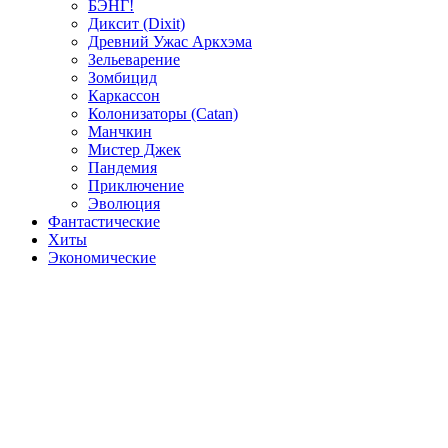
БЭНГ!
Диксит (Dixit)
Древний Ужас Аркхэма
Зельеварение
Зомбицид
Каркассон
Колонизаторы (Catan)
Манчкин
Мистер Джек
Пандемия
Приключение
Эволюция
Фантастические
Хиты
Экономические