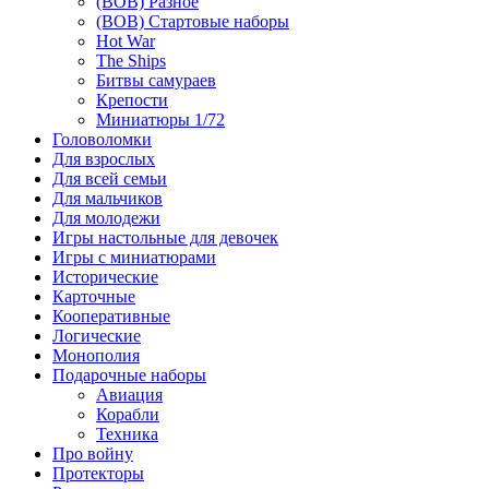
(ВОВ) Разное
(ВОВ) Стартовые наборы
Hot War
The Ships
Битвы самураев
Крепости
Миниатюры 1/72
Головоломки
Для взрослых
Для всей семьи
Для мальчиков
Для молодежи
Игры настольные для девочек
Игры с миниатюрами
Исторические
Карточные
Кооперативные
Логические
Монополия
Подарочные наборы
Авиация
Корабли
Техника
Про войну
Протекторы