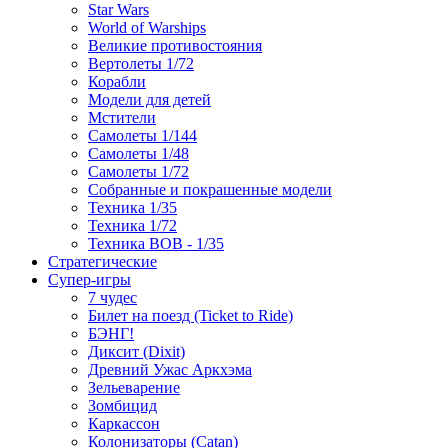
Star Wars
World of Warships
Великие противостояния
Вертолеты 1/72
Корабли
Модели для детей
Мстители
Самолеты 1/144
Самолеты 1/48
Самолеты 1/72
Собранные и покрашенные модели
Техника 1/35
Техника 1/72
Техника ВОВ - 1/35
Стратегические
Супер-игры
7 чудес
Билет на поезд (Ticket to Ride)
БЭНГ!
Диксит (Dixit)
Древний Ужас Аркхэма
Зельеварение
Зомбицид
Каркассон
Колонизаторы (Catan)