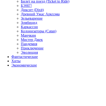
Билет на поезд (Ticket to Ride)
БЭНГ!
Диксит (Dixit)
Древний Ужас Аркхэма
Зельеварение
Зомбицид
Каркассон
Колонизаторы (Catan)
Манчкин
Мистер Джек
Пандемия
Приключение
Эволюция
Фантастические
Хиты
Экономические