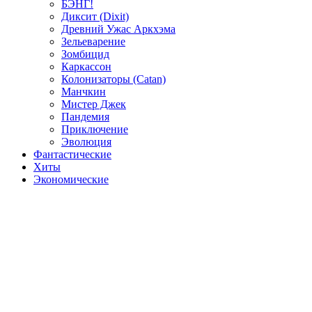
БЭНГ!
Диксит (Dixit)
Древний Ужас Аркхэма
Зельеварение
Зомбицид
Каркассон
Колонизаторы (Catan)
Манчкин
Мистер Джек
Пандемия
Приключение
Эволюция
Фантастические
Хиты
Экономические