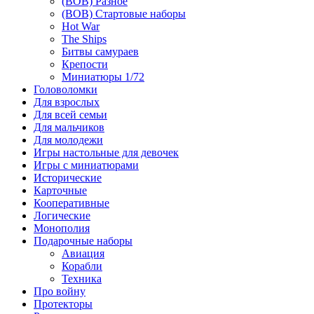
(ВОВ) Разное
(ВОВ) Стартовые наборы
Hot War
The Ships
Битвы самураев
Крепости
Миниатюры 1/72
Головоломки
Для взрослых
Для всей семьи
Для мальчиков
Для молодежи
Игры настольные для девочек
Игры с миниатюрами
Исторические
Карточные
Кооперативные
Логические
Монополия
Подарочные наборы
Авиация
Корабли
Техника
Про войну
Протекторы