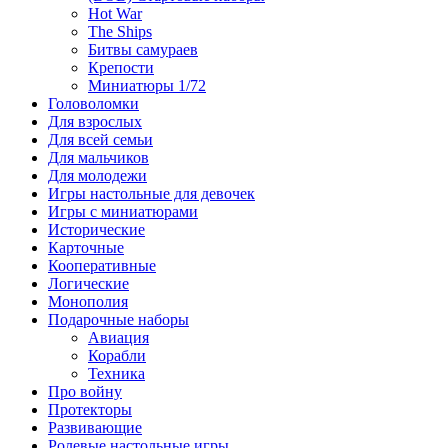
Hot War
The Ships
Битвы самураев
Крепости
Миниатюры 1/72
Головоломки
Для взрослых
Для всей семьи
Для мальчиков
Для молодежи
Игры настольные для девочек
Игры с миниатюрами
Исторические
Карточные
Кооперативные
Логические
Монополия
Подарочные наборы
Авиация
Корабли
Техника
Про войну
Протекторы
Развивающие
Ролевые настольные игры