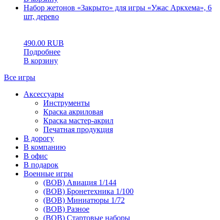
Набор жетонов «Закрыто» для игры «Ужас Аркхема», 6
шт, дерево
0
5
0
490.00
RUB
Подробнее
В корзину
Все игры
Аксессуары
Инструменты
Краска акриловая
Краска мастер-акрил
Печатная продукция
В дорогу
В компанию
В офис
В подарок
Военные игры
(ВОВ) Авиация 1/144
(ВОВ) Бронетехника 1/100
(ВОВ) Миниатюры 1/72
(ВОВ) Разное
(ВОВ) Стартовые наборы