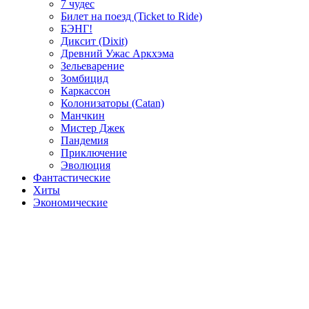
7 чудес
Билет на поезд (Ticket to Ride)
БЭНГ!
Диксит (Dixit)
Древний Ужас Аркхэма
Зельеварение
Зомбицид
Каркассон
Колонизаторы (Catan)
Манчкин
Мистер Джек
Пандемия
Приключение
Эволюция
Фантастические
Хиты
Экономические