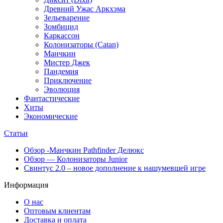
Древний Ужас Аркхэма
Зельеварение
Зомбицид
Каркассон
Колонизаторы (Catan)
Манчкин
Мистер Джек
Пандемия
Приключение
Эволюция
Фантастические
Хиты
Экономические
Статьи
Обзор -Манчкин Pathfinder Делюкс
Обзор — Колонизаторы Junior
Свинтус 2.0 – новое дополнение к нашумевшей игре
Информация
О нас
Оптовым клиентам
Доставка и оплата