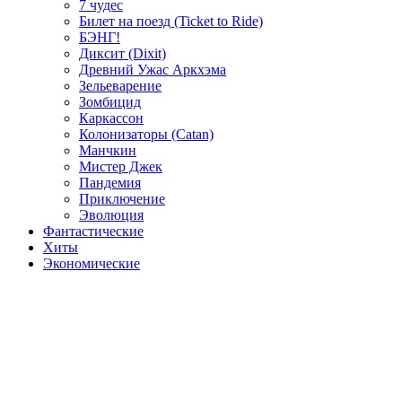
7 чудес
Билет на поезд (Ticket to Ride)
БЭНГ!
Диксит (Dixit)
Древний Ужас Аркхэма
Зельеварение
Зомбицид
Каркассон
Колонизаторы (Catan)
Манчкин
Мистер Джек
Пандемия
Приключение
Эволюция
Фантастические
Хиты
Экономические