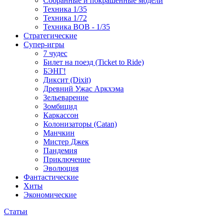
Собранные и покрашенные модели
Техника 1/35
Техника 1/72
Техника ВОВ - 1/35
Стратегические
Супер-игры
7 чудес
Билет на поезд (Ticket to Ride)
БЭНГ!
Диксит (Dixit)
Древний Ужас Аркхэма
Зельеварение
Зомбицид
Каркассон
Колонизаторы (Catan)
Манчкин
Мистер Джек
Пандемия
Приключение
Эволюция
Фантастические
Хиты
Экономические
Статьи