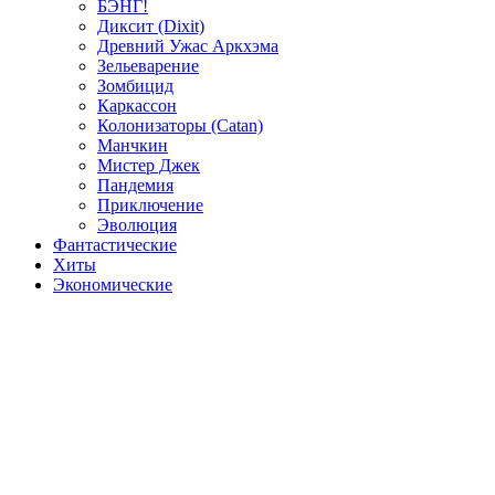
БЭНГ!
Диксит (Dixit)
Древний Ужас Аркхэма
Зельеварение
Зомбицид
Каркассон
Колонизаторы (Catan)
Манчкин
Мистер Джек
Пандемия
Приключение
Эволюция
Фантастические
Хиты
Экономические