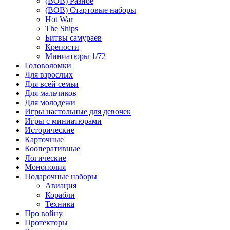
(ВОВ) Разное
(ВОВ) Стартовые наборы
Hot War
The Ships
Битвы самураев
Крепости
Миниатюры 1/72
Головоломки
Для взрослых
Для всей семьи
Для мальчиков
Для молодежи
Игры настольные для девочек
Игры с миниатюрами
Исторические
Карточные
Кооперативные
Логические
Монополия
Подарочные наборы
Авиация
Корабли
Техника
Про войну
Протекторы