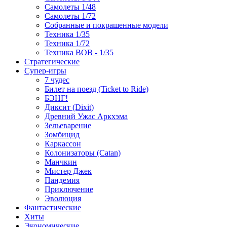
Самолеты 1/48
Самолеты 1/72
Собранные и покрашенные модели
Техника 1/35
Техника 1/72
Техника ВОВ - 1/35
Стратегические
Супер-игры
7 чудес
Билет на поезд (Ticket to Ride)
БЭНГ!
Диксит (Dixit)
Древний Ужас Аркхэма
Зельеварение
Зомбицид
Каркассон
Колонизаторы (Catan)
Манчкин
Мистер Джек
Пандемия
Приключение
Эволюция
Фантастические
Хиты
Экономические