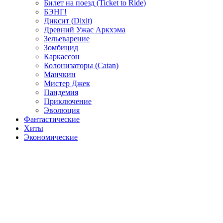
Билет на поезд (Ticket to Ride)
БЭНГ!
Диксит (Dixit)
Древний Ужас Аркхэма
Зельеварение
Зомбицид
Каркассон
Колонизаторы (Catan)
Манчкин
Мистер Джек
Пандемия
Приключение
Эволюция
Фантастические
Хиты
Экономические