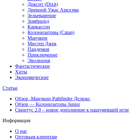
Диксит (Dixit)
Древний Ужас Аркхэма
Зельеварение
Зомбицид
Каркассон
Колонизаторы (Catan)
Манчкин
Мистер Джек
Пандемия
Приключение
Эволюция
Фантастические
Хиты
Экономические
Статьи
Обзор -Манчкин Pathfinder Делюкс
Обзор — Колонизаторы Junior
Свинтус 2.0 – новое дополнение к нашумевшей игре
Информация
О нас
Оптовым клиентам