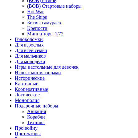
(ВОВ) Разное
(ВОВ) Стартовые наборы
Hot War
The Ships
Битвы самураев
Крепости
Миниатюры 1/72
Головоломки
Для взрослых
Для всей семьи
Для мальчиков
Для молодежи
Игры настольные для девочек
Игры с миниатюрами
Исторические
Карточные
Кооперативные
Логические
Монополия
Подарочные наборы
Авиация
Корабли
Техника
Про войну
Протекторы