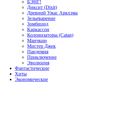
БЭНГ!
Диксит (Dixit)
Древний Ужас Аркхэма
Зельеварение
Зомбицид
Каркассон
Колонизаторы (Catan)
Манчкин
Мистер Джек
Пандемия
Приключение
Эволюция
Фантастические
Хиты
Экономические