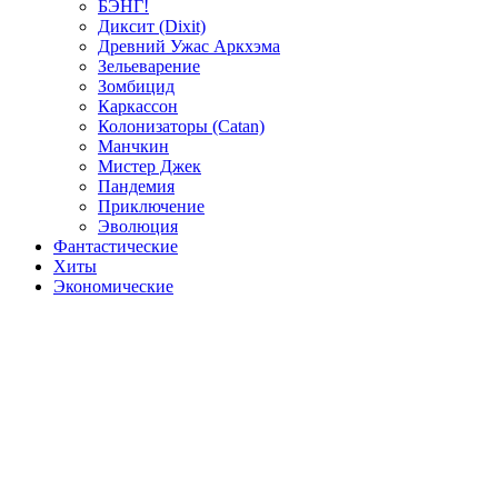
БЭНГ!
Диксит (Dixit)
Древний Ужас Аркхэма
Зельеварение
Зомбицид
Каркассон
Колонизаторы (Catan)
Манчкин
Мистер Джек
Пандемия
Приключение
Эволюция
Фантастические
Хиты
Экономические