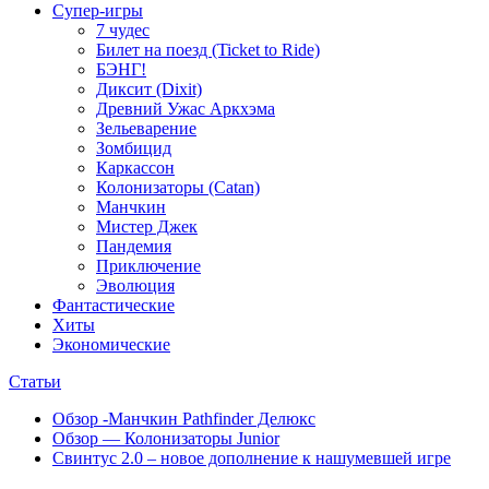
Супер-игры
7 чудес
Билет на поезд (Ticket to Ride)
БЭНГ!
Диксит (Dixit)
Древний Ужас Аркхэма
Зельеварение
Зомбицид
Каркассон
Колонизаторы (Catan)
Манчкин
Мистер Джек
Пандемия
Приключение
Эволюция
Фантастические
Хиты
Экономические
Статьи
Обзор -Манчкин Pathfinder Делюкс
Обзор — Колонизаторы Junior
Свинтус 2.0 – новое дополнение к нашумевшей игре