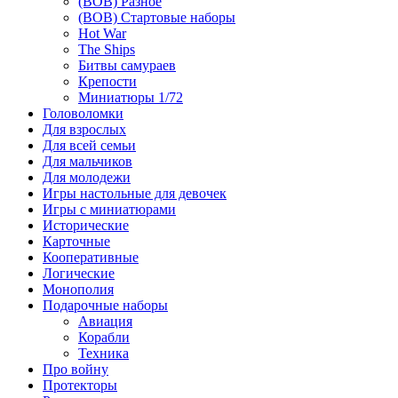
(ВОВ) Разное
(ВОВ) Стартовые наборы
Hot War
The Ships
Битвы самураев
Крепости
Миниатюры 1/72
Головоломки
Для взрослых
Для всей семьи
Для мальчиков
Для молодежи
Игры настольные для девочек
Игры с миниатюрами
Исторические
Карточные
Кооперативные
Логические
Монополия
Подарочные наборы
Авиация
Корабли
Техника
Про войну
Протекторы