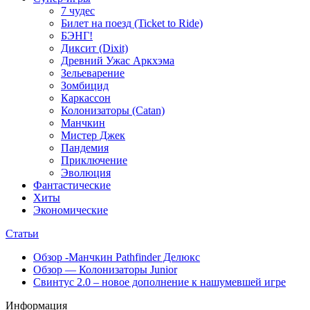
7 чудес
Билет на поезд (Ticket to Ride)
БЭНГ!
Диксит (Dixit)
Древний Ужас Аркхэма
Зельеварение
Зомбицид
Каркассон
Колонизаторы (Catan)
Манчкин
Мистер Джек
Пандемия
Приключение
Эволюция
Фантастические
Хиты
Экономические
Статьи
Обзор -Манчкин Pathfinder Делюкс
Обзор — Колонизаторы Junior
Свинтус 2.0 – новое дополнение к нашумевшей игре
Информация