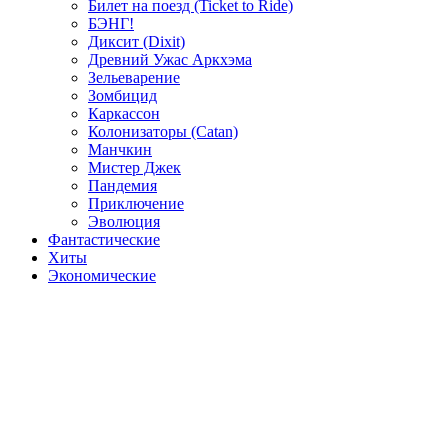
Билет на поезд (Ticket to Ride)
БЭНГ!
Диксит (Dixit)
Древний Ужас Аркхэма
Зельеварение
Зомбицид
Каркассон
Колонизаторы (Catan)
Манчкин
Мистер Джек
Пандемия
Приключение
Эволюция
Фантастические
Хиты
Экономические