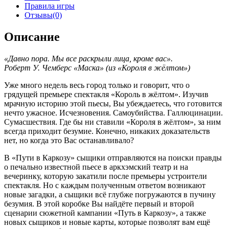
Правила игры
Отзывы(0)
Описание
«Давно пора. Мы все раскрыли лица, кроме вас».
Роберт У. Чемберс «Маска» (из «Короля в жёлтом»)
Уже много недель весь город только и говорит, что о
грядущей премьере спектакля «Король в жёлтом». Изучив
мрачную историю этой пьесы, Вы убеждаетесь, что готовится
нечто ужасное. Исчезновения. Самоубийства. Галлюцинации.
Сумасшествия. Где бы ни ставили «Короля в жёлтом», за ним
всегда приходит безумие. Конечно, никаких доказательств
нет, но когда это Вас останавливало?
В «Пути в Каркозу» сыщики отправляются на поиски правды
о печально известной пьесе в аркхэмский театр и на
вечеринку, которую закатили после премьеры устроители
спектакля. Но с каждым полученным ответом возникают
новые загадки, а сыщики всё глубже погружаются в пучину
безумия. В этой коробке Вы найдёте первый и второй
сценарии сюжетной кампании «Путь в Каркозу», а также
новых сыщиков и новые карты, которые позволят вам ещё