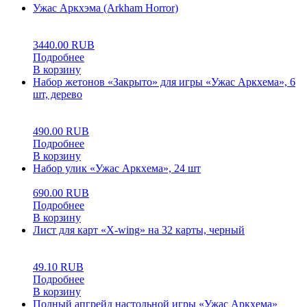
Ужас Аркхэма (Arkham Horror)
0
5
0
3440.00
RUB
Подробнее
В корзину
Набор жетонов «Закрыто» для игры «Ужас Аркхема», 6
шт, дерево
0
5
0
490.00
RUB
Подробнее
В корзину
Набор улик «Ужас Аркхема», 24 шт
690.00
RUB
Подробнее
В корзину
Лист для карт «X-wing» на 32 карты, черный
0
5
0
49.10
RUB
Подробнее
В корзину
Полный апгрейд настольной игры «Ужас Аркхема»