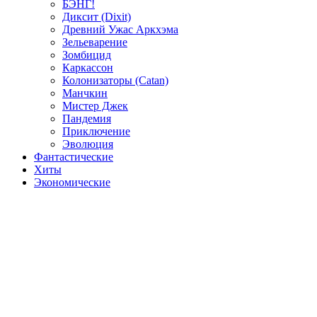
БЭНГ!
Диксит (Dixit)
Древний Ужас Аркхэма
Зельеварение
Зомбицид
Каркассон
Колонизаторы (Catan)
Манчкин
Мистер Джек
Пандемия
Приключение
Эволюция
Фантастические
Хиты
Экономические