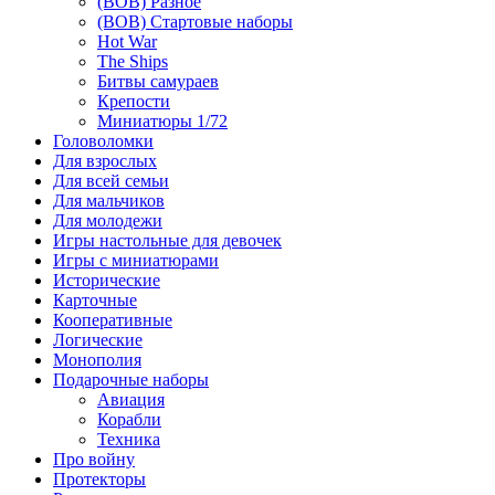
(ВОВ) Разное
(ВОВ) Стартовые наборы
Hot War
The Ships
Битвы самураев
Крепости
Миниатюры 1/72
Головоломки
Для взрослых
Для всей семьи
Для мальчиков
Для молодежи
Игры настольные для девочек
Игры с миниатюрами
Исторические
Карточные
Кооперативные
Логические
Монополия
Подарочные наборы
Авиация
Корабли
Техника
Про войну
Протекторы