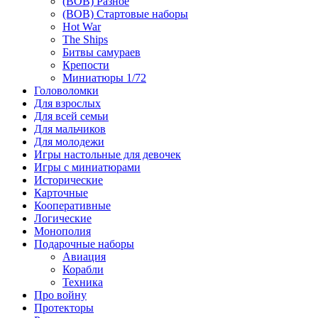
(ВОВ) Разное
(ВОВ) Стартовые наборы
Hot War
The Ships
Битвы самураев
Крепости
Миниатюры 1/72
Головоломки
Для взрослых
Для всей семьи
Для мальчиков
Для молодежи
Игры настольные для девочек
Игры с миниатюрами
Исторические
Карточные
Кооперативные
Логические
Монополия
Подарочные наборы
Авиация
Корабли
Техника
Про войну
Протекторы