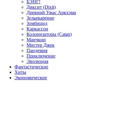
БЭНГ!
Диксит (Dixit)
Древний Ужас Аркхэма
Зельеварение
Зомбицид
Каркассон
Колонизаторы (Catan)
Манчкин
Мистер Джек
Пандемия
Приключение
Эволюция
Фантастические
Хиты
Экономические