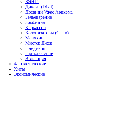
БЭНГ!
Диксит (Dixit)
Древний Ужас Аркхэма
Зельеварение
Зомбицид
Каркассон
Колонизаторы (Catan)
Манчкин
Мистер Джек
Пандемия
Приключение
Эволюция
Фантастические
Хиты
Экономические