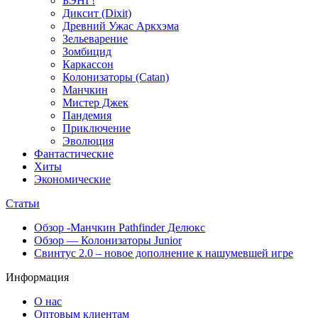
БЭНГ!
Диксит (Dixit)
Древний Ужас Аркхэма
Зельеварение
Зомбицид
Каркассон
Колонизаторы (Catan)
Манчкин
Мистер Джек
Пандемия
Приключение
Эволюция
Фантастические
Хиты
Экономические
Статьи
Обзор -Манчкин Pathfinder Делюкс
Обзор — Колонизаторы Junior
Свинтус 2.0 – новое дополнение к нашумевшей игре
Информация
О нас
Оптовым клиентам