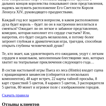
дальних концов королевства показывают свои представления,
надеясь заслужить расположение Его Светлости Короля
Леонуса XIV, руководящего празднествами.
Каждый год все задаются вопросом, в каком расположении
духа будет король – будет ли он в настроении веселиться и
смеяться? Ожидает ли он легкое и забавное представление,
комедию, которая наполнит его сердце счастьем? Или,
напротив, его будет снедать меланхолия, и потому более
затронет глубокая и драматическая игра, трагедия, способная
открыть глубины человеческой души?
Те, кто знает, как удовлетворить его ожидания, уедут с легким
сердцем и кошельком, заполненным блестящими экю, которых
хватит на театральные приключения следующего года…
В состав настольной игры Пьеса из леса (Histrio) входит сцена
с вращающимся занавесом (собирается из нескольких
компонентов), 48 карт встреч, 22 карты тайной просьбы, 8
карт странствий 5 цветов, 8 каравел 5 цветов, 3 распорядителя
5 цветов, 80 монет и игровое поле с изображением городов.
Скачать правила
Отзывы клиентов