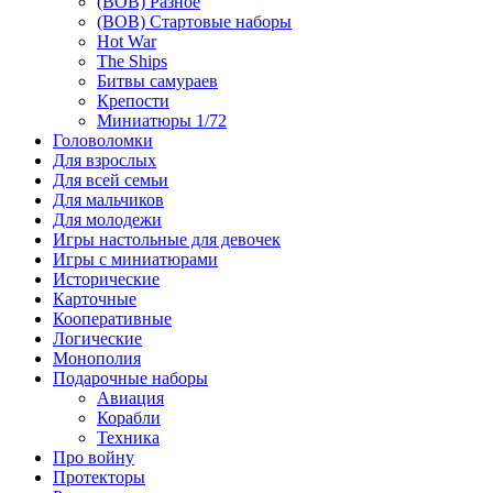
(ВОВ) Разное
(ВОВ) Стартовые наборы
Hot War
The Ships
Битвы самураев
Крепости
Миниатюры 1/72
Головоломки
Для взрослых
Для всей семьи
Для мальчиков
Для молодежи
Игры настольные для девочек
Игры с миниатюрами
Исторические
Карточные
Кооперативные
Логические
Монополия
Подарочные наборы
Авиация
Корабли
Техника
Про войну
Протекторы