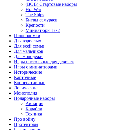
(ВОВ) Стартовые наборы
Hot War
The Ships
Битвы самураев
Крепости
Миниатюры 1/72
Головоломки
Для взрослых
Для всей семьи
Для мальчиков
Для молодежи
Игры настольные для девочек
Игры с миниатюрами
Исторические
Карточные
Кооперативные
Логические
Монополия
Подарочные наборы
Авиация
Корабли
Техника
Про войну
Протекторы
Развивающие