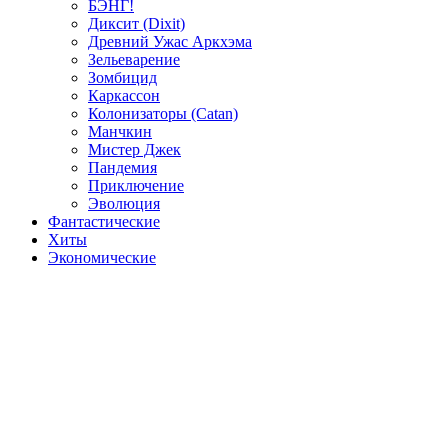
БЭНГ!
Диксит (Dixit)
Древний Ужас Аркхэма
Зельеварение
Зомбицид
Каркассон
Колонизаторы (Catan)
Манчкин
Мистер Джек
Пандемия
Приключение
Эволюция
Фантастические
Хиты
Экономические