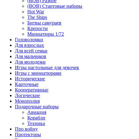
(ВОВ) Разное
(ВОВ) Стартовые наборы
Hot War
The Ships
Битвы самураев
Крепости
Миниатюры 1/72
Головоломки
Для взрослых
Для всей семьи
Для мальчиков
Для молодежи
Игры настольные для девочек
Игры с миниатюрами
Исторические
Карточные
Кооперативные
Логические
Монополия
Подарочные наборы
Авиация
Корабли
Техника
Про войну
Протекторы